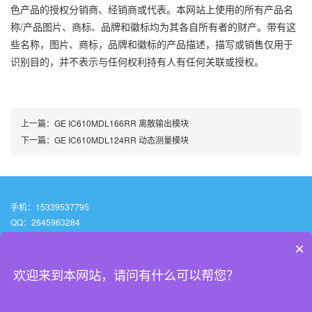
色产品的授权分销商、经销商或代表。本网站上使用的所有产品名
称/产品图片、商标、品牌和徽标均为其各自所有者的财产。带有这
些名称，图片、商标，品牌和徽标的产品描述，描写或销售仅用于
识别目的，并不表示与任何权利持有人有任何关联或授权。
上一篇：
GE IC610MDL166RR 离散输出模块
下一篇：
GE IC610MDL124RR 动态测量模块
手机：15339537795
QQ：2645963284
邮箱：2645963284@qq.com
×
地址：贵州省安顺市西秀区北街街道虹山湖路42号虹山大酒店（百灵.希尔顿逸
林酒店 )幢14层9号
欢迎来到本网站，请问有什么可以帮您？
Copyright © 2022 贵州源妙自动化设备有限公司 All Rights Reserved.
黔ICP备2022007086号-4