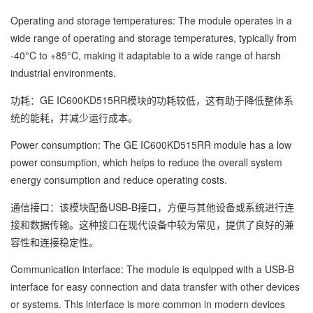
Operating and storage temperatures: The module operates in a
wide range of operating and storage temperatures, typically from
-40°C to +85°C, making it adaptable to a wide range of harsh
industrial environments.
功耗：GE IC600KD515RR模块的功耗较低，这有助于降低整体系
统的能耗，并减少运行成本。
Power consumption: The GE IC600KD515RR module has a low
power consumption, which helps to reduce the overall system
energy consumption and reduce operating costs.
通信接口：该模块配备USB-B接口，方便与其他设备或系统进行连
接和数据传输。这种接口在现代设备中较为常见，提供了良好的兼
容性和连接稳定性。
Communication interface: The module is equipped with a USB-B
interface for easy connection and data transfer with other devices
or systems. This interface is more common in modern devices