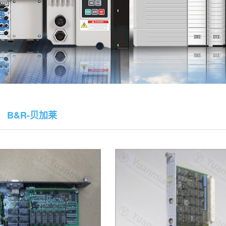
 B&R-贝加莱