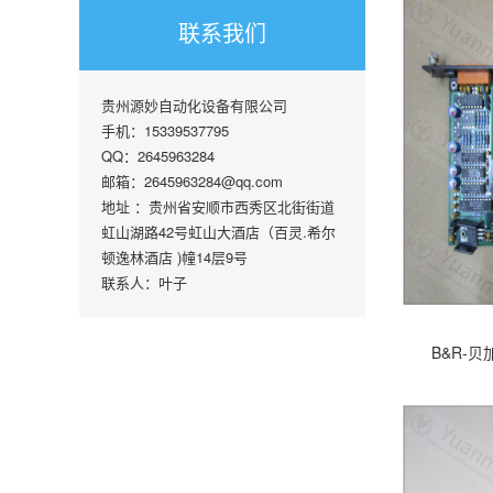
联系我们
贵州源妙自动化设备有限公司
手机：15339537795
QQ：2645963284
邮箱：2645963284@qq.com
地址 ：贵州省安顺市西秀区北街街道
虹山湖路42号虹山大酒店（百灵.希尔
顿逸林酒店 )幢14层9号
联系人：叶子
B&R-贝