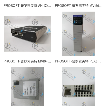
PROSOFT-普罗索夫特 AN-X2-AB-DHRIO
PROSOFT-普罗索夫特 MVI56-MNETR
PROSOFT-普罗索夫特 MVI94-GSC
PROSOFT-普罗索夫特 PLX82-MNET-61850