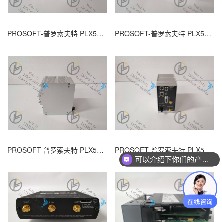
PROSOFT-普罗索夫特 PLX51-PBM
PROSOFT-普罗索夫特 PLX51-HART-4O
PROSOFT-普罗索夫特 PLX51-HART-4I
PROSOFT-普罗索夫特 PLX51-DLPlus-232
可以介绍下你们的产品么？