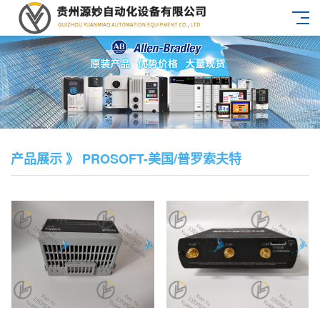
产品展示 》 PROSOFT-美国/普罗索夫特