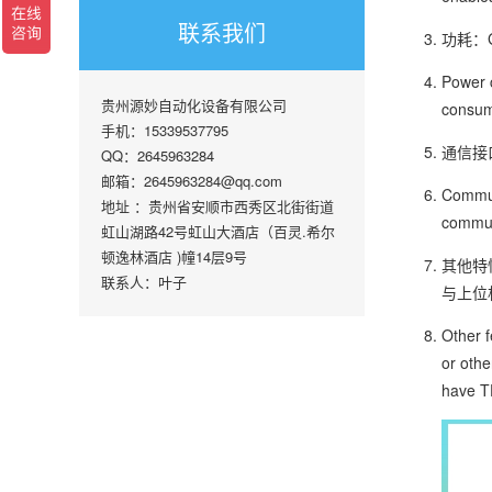
联系我们
功耗：
Power 
贵州源妙自动化设备有限公司
consum
手机：15339537795
通信接
QQ：2645963284
邮箱：2645963284@qq.com
Communi
地址 ：贵州省安顺市西秀区北街街道
commun
虹山湖路42号虹山大酒店（百灵.希尔
顿逸林酒店 )幢14层9号
其他特
联系人：叶子
与上位
Other f
or othe
have TD