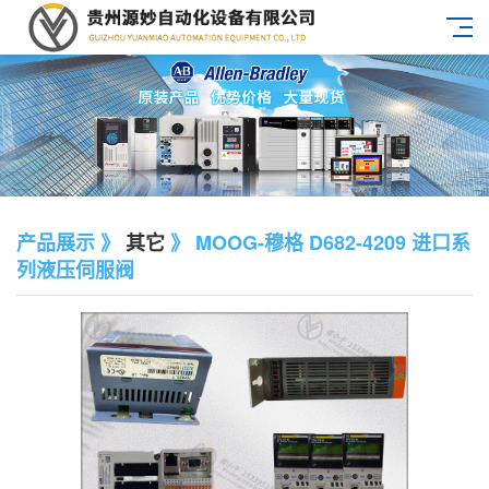
产品展示 》
其它
》 MOOG-穆格 D682-4209 进口系
列液压伺服阀