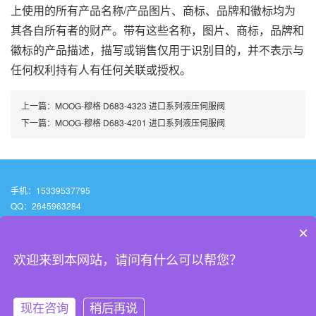
上使用的所有产品名称/产品图片、商标、品牌和徽标均为
其各自所有者的财产。带有这些名称，图片、商标，品牌和
徽标的产品描述，描写或销售仅用于识别目的，并不表示与
任何权利持有人有任何关联或授权。
上一篇：
MOOG-穆格 D683-4323 进口系列液压伺服阀
下一篇：
MOOG-穆格 D683-4201 进口系列液压伺服阀
手机：15339537795
QQ：2645963284
邮箱：2645963284@qq.com
×
地址：贵州省安顺市西秀区北街街道虹山湖路42号虹山大酒店（百灵.希尔顿逸
林酒店 )幢14层9号
欢迎来到本网站，请问有什么可以帮您？
Copyright © 2022 贵州源妙自动化设备有限公司 All Rights Reserved.
黔ICP备2022007086号-4
现在咨询
稍后再说